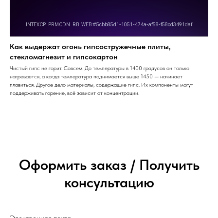
Как выдержат огонь гипсостружечные плиты,
стекломагнезит и гипсокартон
Чистый гипс не горит. Совсем. До температуры в 1400 градусов он только
нагревается, а когда температура поднимается выше 1450 — начинает
плавиться. Другое дело материалы, содержащие гипс. Их компоненты могут
поддерживать горение, всё зависит от концентрации.
Оформить заказ / Получить
консультацию