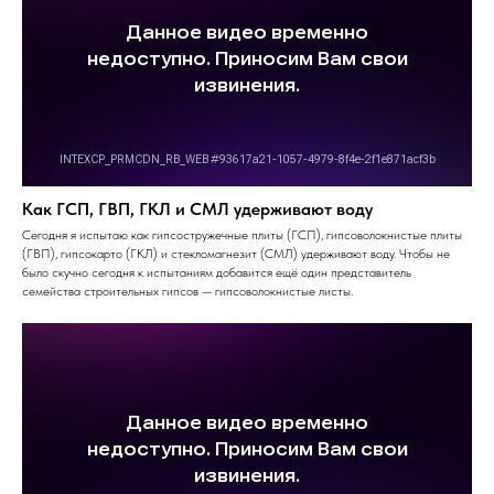
Как ГСП, ГВП, ГКЛ и СМЛ удерживают воду
Сегодня я испытаю как гипсостружечные плиты (ГСП), гипсоволокнистые плиты
(ГВП), гипсокарто (ГКЛ) и стекломагнезит (СМЛ) удерживают воду. Чтобы не
было скучно сегодня к испытаниям добавится ещё один представитель
семейства строительных гипсов — гипсоволокнистые листы.