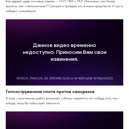
Как держат удар гипсовые панели -- ГСП, ГВЛ и ГКЛ. Насколько они более
хрупкие, чем стекломагнезит? Сегодня я проверю это в новом краштесте. И пусть
победит сильнейший.
Гипсостружечная плита против саморезов
В пылу строительных работ возникает соблазн закрепить что-нибудь хоть чем-
нибудь, лишь бы побыстрей закончить.